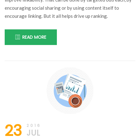
encouraging social sharing or by using content itself to
encourage linking. But it all helps drive up ranking.
READ MORE
08/05/2019
23
2016
JUL