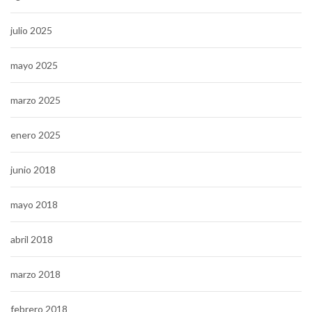
julio 2025
mayo 2025
marzo 2025
enero 2025
junio 2018
mayo 2018
abril 2018
marzo 2018
febrero 2018