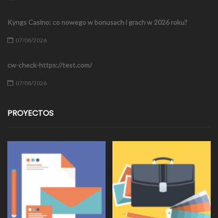
Kyngs Casino: co nowego w bonusach i grach w 2026 roku?
07/08/2026
cw-check-https://test.com/
07/08/2026
PROYECTOS