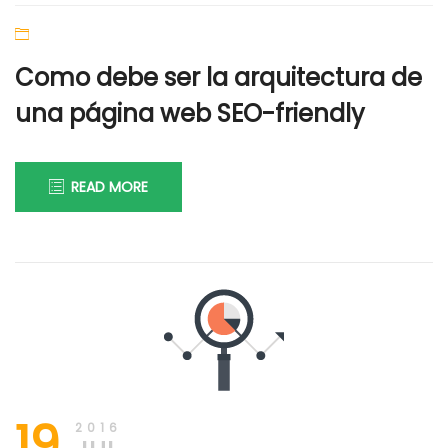
Como debe ser la arquitectura de
una página web SEO-friendly
READ MORE
08/05/2019
19
2016