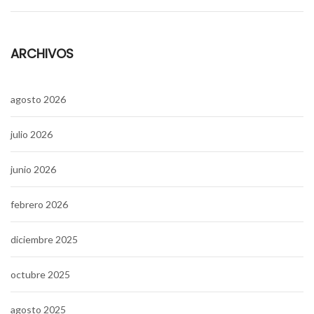
ARCHIVOS
agosto 2026
julio 2026
junio 2026
febrero 2026
diciembre 2025
octubre 2025
agosto 2025