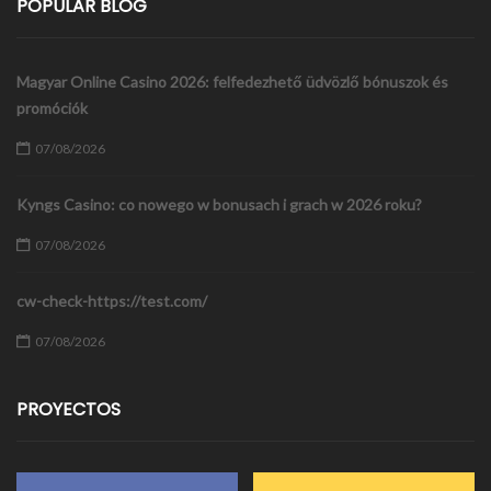
POPULAR BLOG
Magyar Online Casino 2026: felfedezhető üdvözlő bónuszok és
promóciók
07/08/2026
Kyngs Casino: co nowego w bonusach i grach w 2026 roku?
07/08/2026
cw-check-https://test.com/
07/08/2026
PROYECTOS