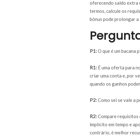
oferecendo saldo extra e
termos, calcule os requi
bónus pode prolongar a 
Pergunta
P1:
O que é um bacana p
R1:
É uma oferta para no
criar uma conta e, por 
quando os ganhos podem
P2:
Como sei se vale a p
R2:
Compare requisitos d
implícito em tempo e apo
contrário, é melhor recu