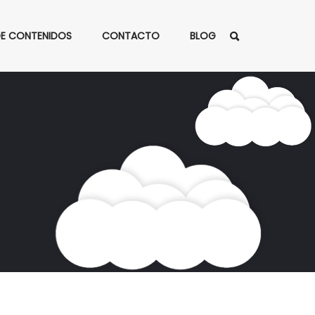
DE CONTENIDOS
CONTACTO
BLOG