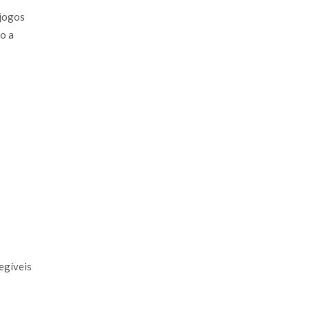
 jogos
so a
egíveis