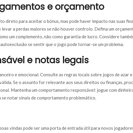
agamentos e orçamento
o direto para aceitar o bónus, mas pode haver impacto nas suas fin
e levar a perdas maiores se não houver controlo. Defina um orçamen
 como um complemento, não como garantia de lucro. Considere també
 autoexclusão se sentir que o jogo pode tornar-se um problema.
sável e notas legais
anceiro e emocional. Consulte as regras locais sobre jogos de azar e
álida. Se o assunto for relevante aos seus direitos ou finanças, pro
ional. Mantenha um comportamento responsável: jogue com dinheir
a se notar sinais de comportamento problemático.
boas vindas pode ser uma porta de entrada útil para novos jogadore