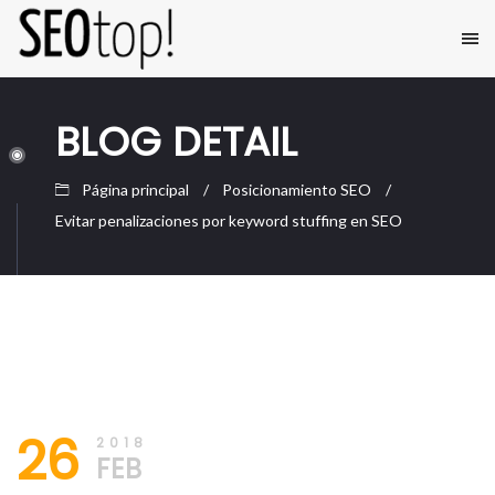
BLOG DETAIL
Página principal
Posicionamiento SEO
Evitar penalizaciones por keyword stuffing en SEO
26/02/2018
SEO
26
Posicionamiento
2018
Web
FEB