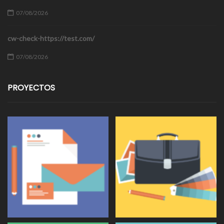
07/08/2026
cw-check-https://test.com/
07/08/2026
PROYECTOS