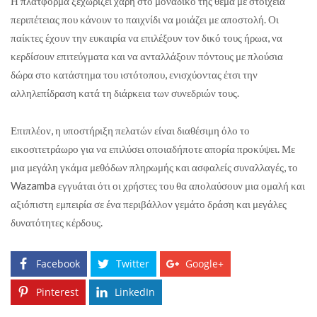
Η πλατφόρμα ξεχωρίζει χάρη στο μοναδικό της θέμα με στοιχεία
περιπέτειας που κάνουν το παιχνίδι να μοιάζει με αποστολή. Οι
παίκτες έχουν την ευκαιρία να επιλέξουν τον δικό τους ήρωα, να
κερδίσουν επιτεύγματα και να ανταλλάξουν πόντους με πλούσια
δώρα στο κατάστημα του ιστότοπου, ενισχύοντας έτσι την
αλληλεπίδραση κατά τη διάρκεια των συνεδριών τους.
Επιπλέον, η υποστήριξη πελατών είναι διαθέσιμη όλο το
εικοσιτετράωρο για να επιλύσει οποιαδήποτε απορία προκύψει. Με
μια μεγάλη γκάμα μεθόδων πληρωμής και ασφαλείς συναλλαγές, το
Wazamba εγγυάται ότι οι χρήστες του θα απολαύσουν μια ομαλή και
αξιόπιστη εμπειρία σε ένα περιβάλλον γεμάτο δράση και μεγάλες
δυνατότητες κέρδους.
Facebook
Twitter
Google+
Pinterest
LinkedIn