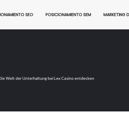
IONAMIENTO SEO
POSICIONAMIENTO SEM
MARKETING 
Die Welt der Unterhaltung bei Lex Casino entdecken