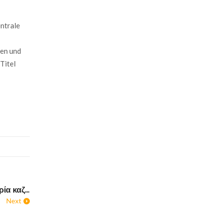
entrale
hen und
Titel
Wazamba: Μια μοναδική εμπειρία καζίνο για Έλληνες παίκτες
Next