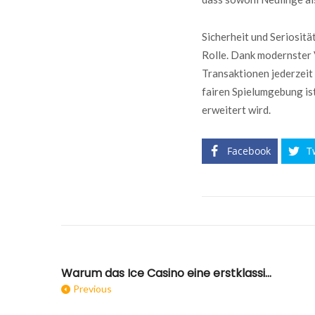
Sicherheit und Seriositä
Rolle. Dank modernster 
Transaktionen jederzeit
fairen Spielumgebung ist
erweitert wird.
Facebook
T
Warum das Ice Casino eine erstklassige Wahl für Spieler ist
Previous