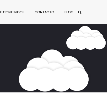
DE CONTENIDOS
CONTACTO
BLOG