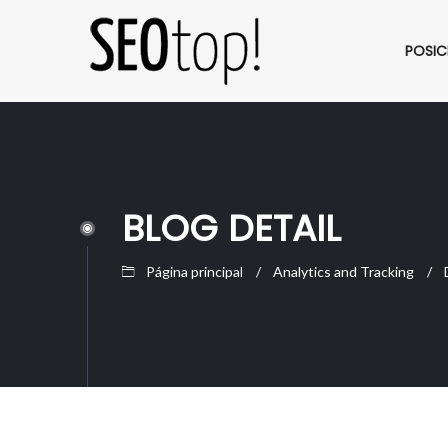
POSIC
BLOG DETAIL
Página principal
Analytics and Tracking