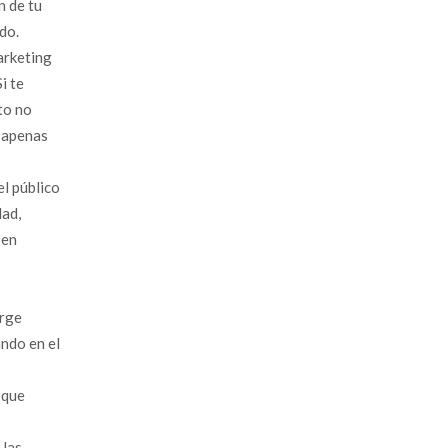
n de tu
do.
arketing
i te
to no
n apenas
el público
dad,
 en
urge
ndo en el
 que
 las