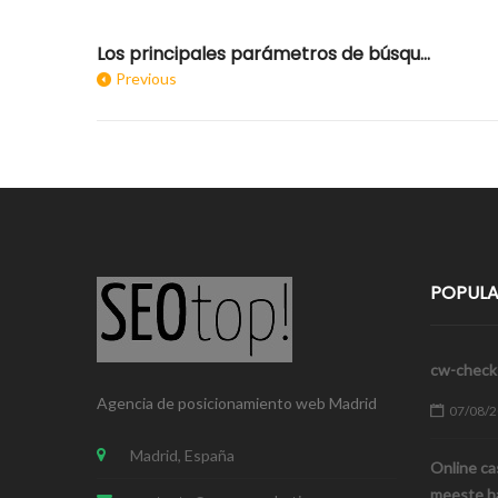
Los principales parámetros de búsqueda en Google
Previous
POPULA
cw-check-
Agencia de posicionamiento web Madrid
07/08/
Madrid, España
Online ca
meeste ha