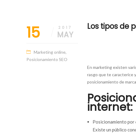
15/05/2017
SEO
Los tipos de
15
Posicionamiento
2017
Web
MAY
Marketing online
,
Posicionamiento SEO
En marketing existen vario
rasgo que te caracterice y
posicionamiento de marca e
Posicio
internet:
Posicionamiento por d
Existe un público conc