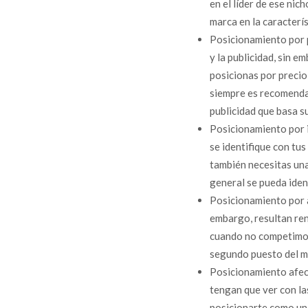
en el líder de ese nic
marca en la caracterí
Posicionamiento por p
y la publicidad, sin e
posicionas por precio
siempre es recomendab
publicidad que basa su
Posicionamiento por id
se identifique con tu
también necesitas una
general se pueda ident
Posicionamiento por 
embargo, resultan ren
cuando no competimos
segundo puesto del m
Posicionamiento afect
tengan que ver con la
posicionarte como una