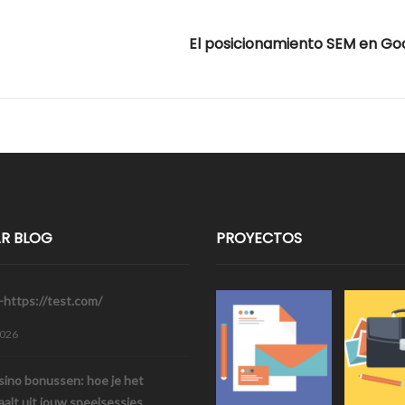
R BLOG
PROYECTOS
https://test.com/
2026
sino bonussen: hoe je het
alt uit jouw speelsessies