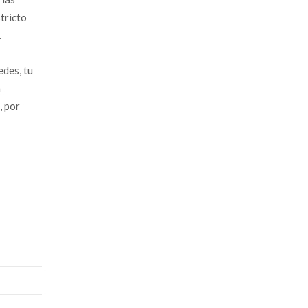
tricto
.
edes, tu
a
, por