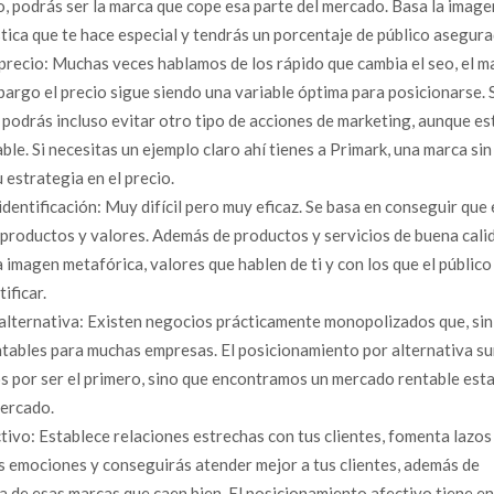
ho, podrás ser la marca que cope esa parte del mercado. Basa la image
stica que te hace especial y tendrás un porcentaje de público asegura
recio: Muchas veces hablamos de los rápido que cambia el seo, el m
mbargo el precio sigue siendo una variable óptima para posicionarse. S
 podrás incluso evitar otro tipo de acciones de marketing, aunque es
le. Si necesitas un ejemplo claro ahí tienes a Primark, una marca si
 estrategia en el precio.
entificación: Muy difícil pero muy eficaz. Se basa en conseguir que 
s productos y valores. Además de productos y servicios de buena cali
 imagen metafórica, valores que hablen de ti y con los que el público
ificar.
alternativa: Existen negocios prácticamente monopolizados que, sin
tables para muchas empresas. El posicionamiento por alternativa s
 por ser el primero, sino que encontramos un mercado rentable esta
ercado.
ivo: Establece relaciones estrechas con tus clientes, fomenta lazos
s emociones y conseguirás atender mejor a tus clientes, además de
 de esas marcas que caen bien. El posicionamiento afectivo tiene en