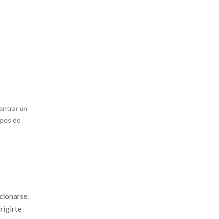
contrar un
ipos de
cionarse.
rigirte