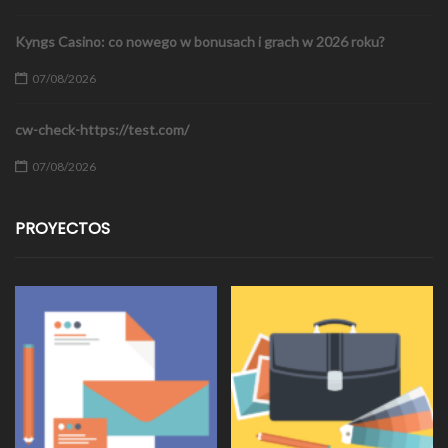
Kyngs Casino: co nowego w bonusach i grach w 2026 roku?
07/08/2026
cw-check-https://test.com/
07/08/2026
PROYECTOS