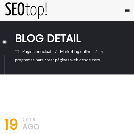
BLOG DETAIL
Página principal
Marketing online
5
programas para crear páginas web desde cero
19/08/2015
SEO
19
Posicionamiento
2015
Web
AGO