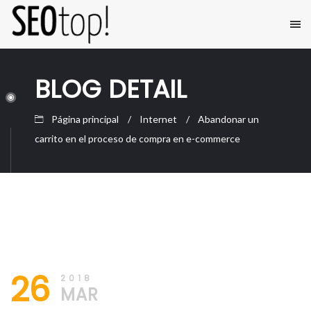
BLOG DETAIL
Página principal
Internet
Abandonar un
carrito en el proceso de compra en e-commerce
26/03/2018
SEO
26
Posicionamiento
2018
Web
MAR