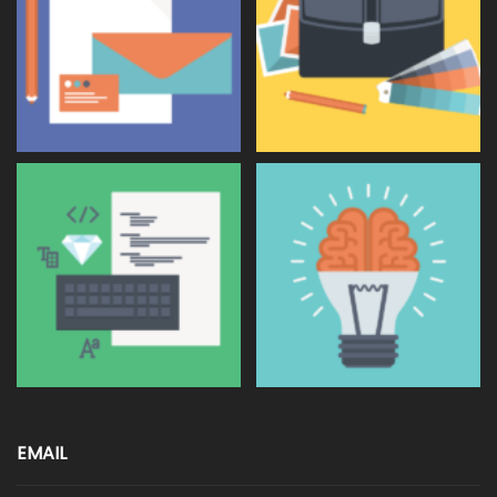
EMAIL