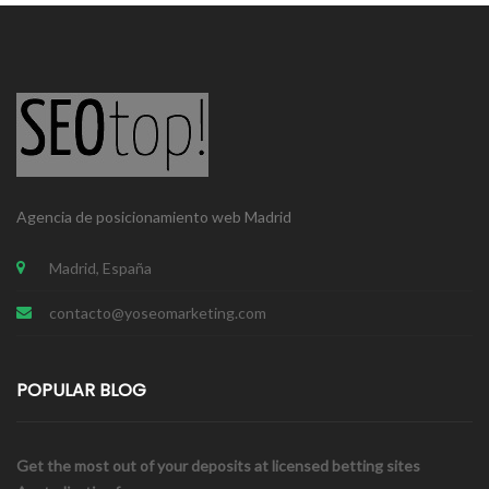
Agencia de posicionamiento web Madrid
Madrid, España
contacto@yoseomarketing.com
POPULAR BLOG
Get the most out of your deposits at licensed betting sites