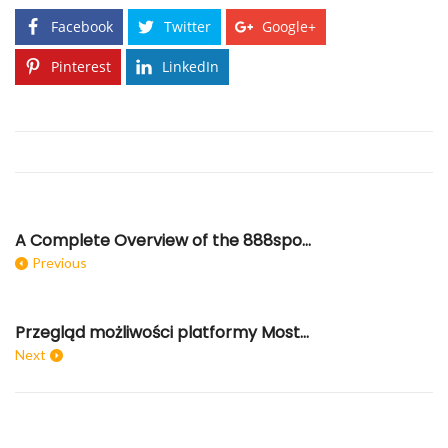
Facebook
Twitter
Google+
Pinterest
LinkedIn
A Complete Overview of the 888sport Betting Experience
Previous
Przegląd możliwości platformy Mostbet w Polsce
Next