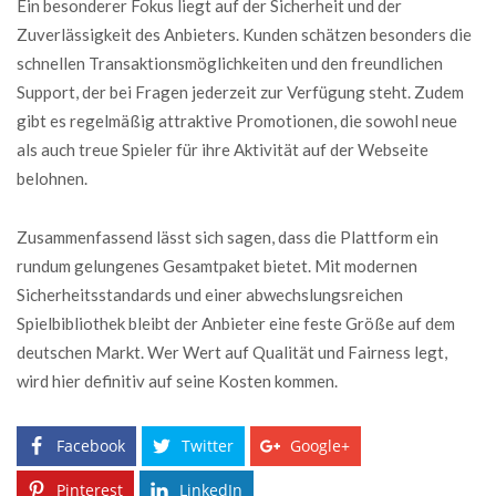
Ein besonderer Fokus liegt auf der Sicherheit und der
Zuverlässigkeit des Anbieters. Kunden schätzen besonders die
schnellen Transaktionsmöglichkeiten und den freundlichen
Support, der bei Fragen jederzeit zur Verfügung steht. Zudem
gibt es regelmäßig attraktive Promotionen, die sowohl neue
als auch treue Spieler für ihre Aktivität auf der Webseite
belohnen.
Zusammenfassend lässt sich sagen, dass die Plattform ein
rundum gelungenes Gesamtpaket bietet. Mit modernen
Sicherheitsstandards und einer abwechslungsreichen
Spielbibliothek bleibt der Anbieter eine feste Größe auf dem
deutschen Markt. Wer Wert auf Qualität und Fairness legt,
wird hier definitiv auf seine Kosten kommen.
Facebook
Twitter
Google+
Pinterest
LinkedIn