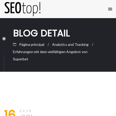
BLOG DETAIL
Página principal
Analytics and Tracking
Erfahrungen mit dem vielfältigen Angebot von
Superbet
16/06/2026
SEO
16
Posicionamiento
2026
Web