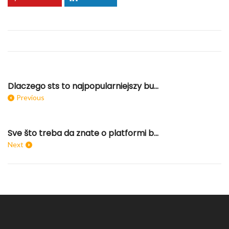
Dlaczego sts to najpopularniejszy bukmacher w Polsce
Previous
Sve što treba da znate o platformi bet365 u Srbiji
Next