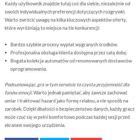
Każdy użytkownik znajdzie tutaj coś dla siebie, niezależnie od
swoich indywidualnych preferencji dotyczących rozgrywki.
Warto zwrócić uwagę na kilka kluczowych aspektów oferty,
które wyróżniają to miejsce na tle konkurencji:
Bardzo szybkie procesy wypłat wygranych środków.
Profesjonalna obsługa klienta dostępna przez całą dobę.
Bogata kolekcja automatów od renomowanych dostawców
oprogramowania.
Podsumowując, gra w tym serwisie to czysta przyjemność dla
fanów emocji.
Warto jednak pamiętać, aby zawsze zachować
umiar i traktować hazard jako formę relaksu, a nie sposób na
zarobek. Dzięki dbałości o bezpieczeństwo danych, każdy gracz
może czuć się w pełni komfortowo podczas każdej sesji przed
ekranem swojego urządzenia.