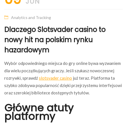
JUN
Analytics and Tracking
Dlaczego Slotsvader casino to
nowy hit na polskim rynku
hazardowym
Wybór odpowiedniego miejsca do gry online bywa wyzwaniem
dla wielu początkujących graczy. Jeśli szukasz nowoczesnej
rozrywki, sprawdź
slotsvader casino
już teraz. Platforma ta
szybko zdobywa popularność dzięki przejrzystemu interfejsowi
oraz szerokiej bibliotece dostępnych tytułów.
Główne atuty
platformy