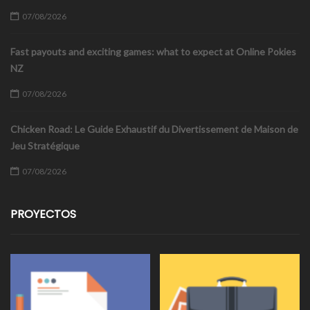
07/08/2026
Fast payouts and exciting games: what to expect at Online Pokies
NZ
07/08/2026
Chicken Road: Le Guide Exhaustif du Divertissement de Maison de
Jeu Stratégique
07/08/2026
PROYECTOS