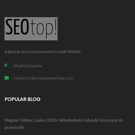
Agencia de posicionamiento web Madrid
Madrid, España
contacto@yoseomarketing.com
POPULAR BLOG
Magyar Online Casino 2026: felfedezhető üdvözlő bónuszok és
promóciók