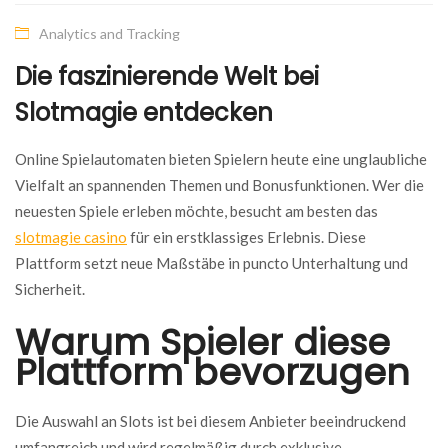
Analytics and Tracking
Die faszinierende Welt bei
Slotmagie entdecken
Online Spielautomaten bieten Spielern heute eine unglaubliche
Vielfalt an spannenden Themen und Bonusfunktionen. Wer die
neuesten Spiele erleben möchte, besucht am besten das
slotmagie casino
für ein erstklassiges Erlebnis. Diese
Plattform setzt neue Maßstäbe in puncto Unterhaltung und
Sicherheit.
Warum Spieler diese
Plattform bevorzugen
Die Auswahl an Slots ist bei diesem Anbieter beeindruckend
umfangreich und wird regelmäßig durch exklusive