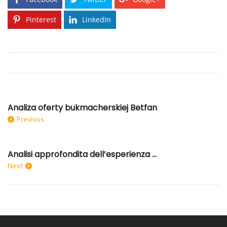
Pinterest
LinkedIn
Analiza oferty bukmacherskiej Betfan
Previous
Analisi approfondita dell’esperienza di gioco su Goldbet
Next