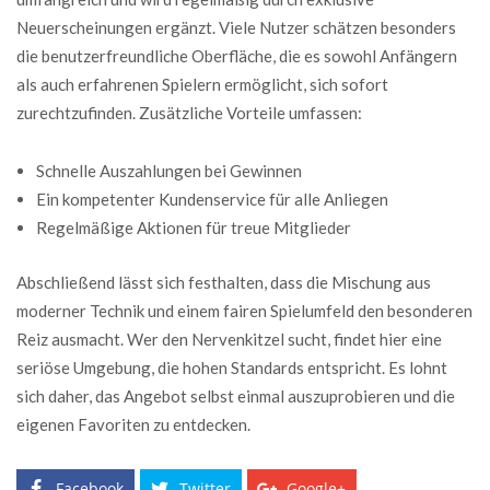
Neuerscheinungen ergänzt. Viele Nutzer schätzen besonders
die benutzerfreundliche Oberfläche, die es sowohl Anfängern
als auch erfahrenen Spielern ermöglicht, sich sofort
zurechtzufinden. Zusätzliche Vorteile umfassen:
Schnelle Auszahlungen bei Gewinnen
Ein kompetenter Kundenservice für alle Anliegen
Regelmäßige Aktionen für treue Mitglieder
Abschließend lässt sich festhalten, dass die Mischung aus
moderner Technik und einem fairen Spielumfeld den besonderen
Reiz ausmacht. Wer den Nervenkitzel sucht, findet hier eine
seriöse Umgebung, die hohen Standards entspricht. Es lohnt
sich daher, das Angebot selbst einmal auszuprobieren und die
eigenen Favoriten zu entdecken.
Facebook
Twitter
Google+