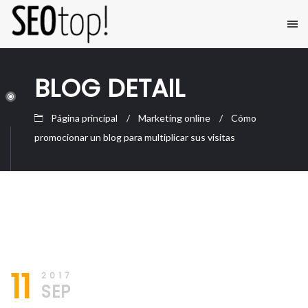
BLOG DETAIL
Página principal
Marketing online
Cómo
promocionar un blog para multiplicar sus visitas
11/09/2017
SEO
11
Posicionamiento
2017
Web
SEP