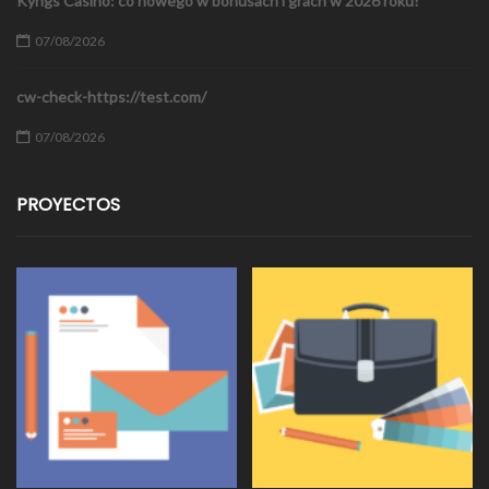
Kyngs Casino: co nowego w bonusach i grach w 2026 roku?
07/08/2026
cw-check-https://test.com/
07/08/2026
PROYECTOS