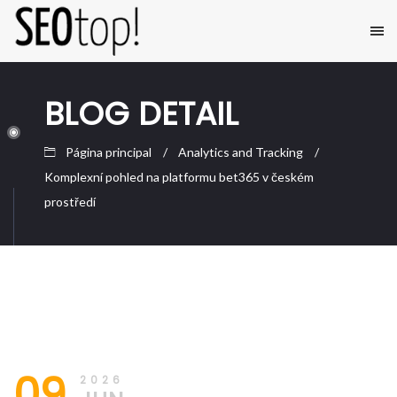
BLOG DETAIL
Página principal
Analytics and Tracking
Komplexní pohled na platformu bet365 v českém
prostředí
09/06/2026
SEO
09
Posicionamiento
2026
Web