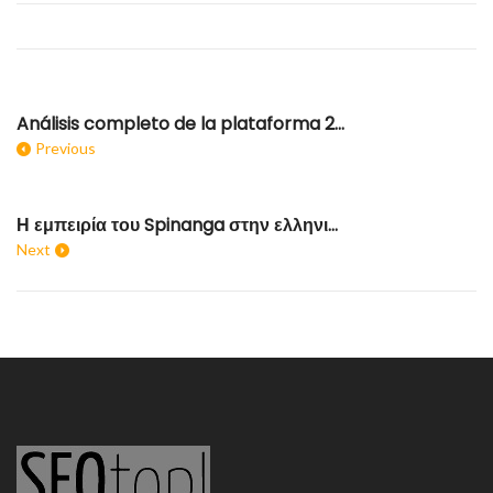
Análisis completo de la plataforma 20bet
Previous
Η εμπειρία του Spinanga στην ελληνική αγορά
Next