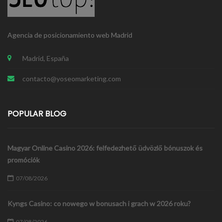
Agencia de posicionamiento web Madrid
Madrid, España
contacto@yoseomarketing.com
POPULAR BLOG
Magyar Online Casino 2026: felfedezhető üdvözlő bónuszok és
promóciók
07/08/2026
Kyngs Casino: co nowego w bonusach i grach w 2026 roku?
07/08/2026