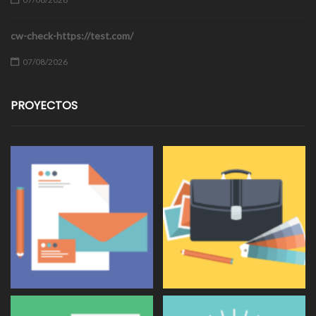
cw-check-https://test.com/
07/08/2026
PROYECTOS