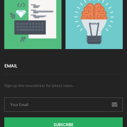
EMAIL
Sign up the newsletter for latest news.
SUBSCRIBE