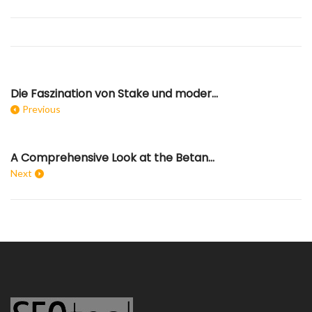
Die Faszination von Stake und modernen Online-Glücksspielen
Previous
A Comprehensive Look at the Betano Betting Experience
Next