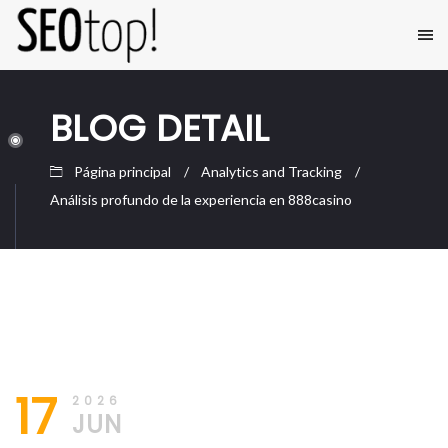
BLOG DETAIL
Página principal
Analytics and Tracking
Análisis profundo de la experiencia en 888casino
17/06/2026
SEO
17
Posicionamiento
2026
Web
JUN