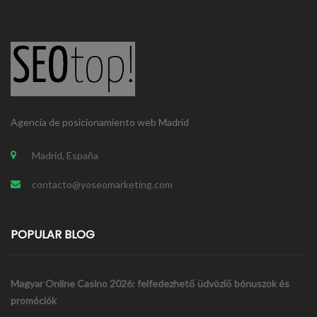
Agencia de posicionamiento web Madrid
Madrid, España
contacto@yoseomarketing.com
POPULAR BLOG
Magyar Online Casino 2026: felfedezhető üdvözlő bónuszok és
promóciók