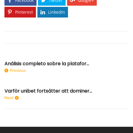
Facebook
Twitter
Google+
Pinterest
LinkedIn
Análisis completo sobre la plataforma de Betway
Previous
Varför unibet fortsätter att dominera den svenska spelmarknaden
Next